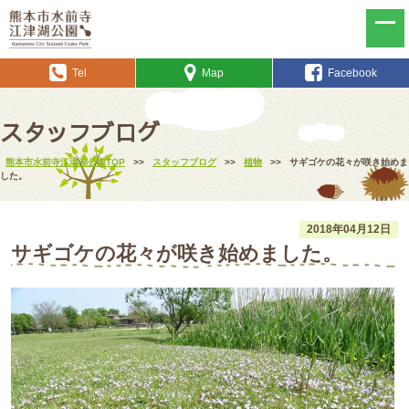
Tel
Map
Facebook
スタッフブログ
熊本市水前寺江津湖公園TOP
>>
スタッフブログ
>>
植物
>>
サギゴケの花々が咲き始めま
した。
2018年04月12日
サギゴケの花々が咲き始めました。