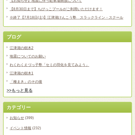
【お知らせ】地震に伴う駐車場開放について
【8月30日まで】ちびっこプールがご利用いただけます！
※終了【7月18日(土)】江津湖けんこう塾 スラックライン・スクール
ブログ
江津湖の樹木2
地震についてのお願い
わくわくえづっ子塾「セミの羽化を見てみよう」
江津湖の樹木1
「種まき」のその後
>>もっと見る
カテゴリー
お知らせ
(399)
イベント情報
(232)