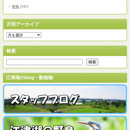
野鳥
(747)
月別アーカイブ
検索
江津湖のblog・動植物