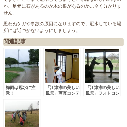
か、足元に石があるのか木の根があるのか…全く分かりま
せん。
思わぬケガや事故の原因になりますので、冠水している場
所には近づかないようにしましょう。
関連記事
梅雨は冠水に注
「江津湖の美しい
「江津湖の美しい
意！
風景」写真コンテ
風景」フォトコン
スト 入賞作品展
テスト授賞式
示＠肥後細川庭園