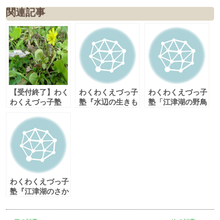
関連記事
【受付終了】わく
わくわくえづっ子
わくわくえづっ子
わくえづっ子塾
塾『水辺の生きも
塾「江津湖の野鳥
「親子で春の七草
のさがし』
を楽しもう！」
を探してみよう」
わくわくえづっ子
塾『江津湖のさか
な バーチャルフ
ィッシング』