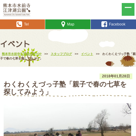
Tel
Map
Facebook
イベント
熊本市水前寺江津湖公園TOP
>>
スタッフブログ
>>
イベント
>>
わくわくえづっ子塾「親
子で春の七草を探してみよう」
2018年01月28日
わくわくえづっ子塾「親子で春の七草を
探してみよう」