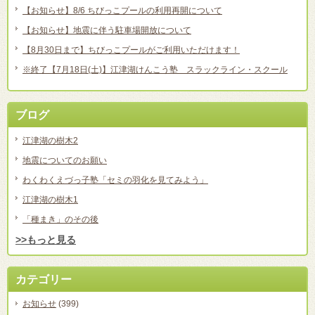
【お知らせ】8/6 ちびっこプールの利用再開について
【お知らせ】地震に伴う駐車場開放について
【8月30日まで】ちびっこプールがご利用いただけます！
※終了【7月18日(土)】江津湖けんこう塾 スラックライン・スクール
ブログ
江津湖の樹木2
地震についてのお願い
わくわくえづっ子塾「セミの羽化を見てみよう」
江津湖の樹木1
「種まき」のその後
>>もっと見る
カテゴリー
お知らせ
(399)