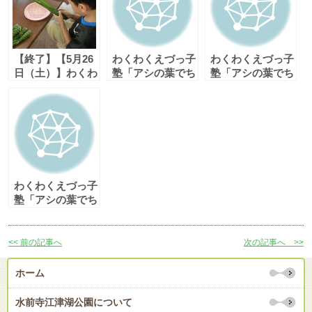
【終了】【5月26
わくわくえづっ子
わくわくえづっ子
日（土）】わくわ
塾「アシの葉でち
塾「アシの葉でち
くえづっ子塾「ア
まきづくり」
まきづくり」
シの葉でちまきづ
くり」
わくわくえづっ子
塾「アシの葉でち
まきづくり」（募
集締め切りまし
た）
<< 前の記事へ
次の記事へ >>
ホーム
水前寺江津湖公園について