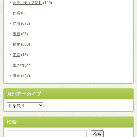
ボランティア活動
(146)
作業
(8)
昆虫
(632)
景観
(87)
植物
(800)
災害
(13)
生き物
(27)
野鳥
(747)
月別アーカイブ
検索