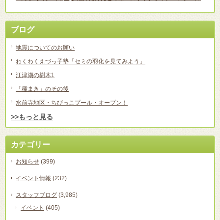
ブログ
地震についてのお願い
わくわくえづっ子塾「セミの羽化を見てみよう」
江津湖の樹木1
「種まき」のその後
水前寺地区・ちびっこプール・オープン！
>>もっと見る
カテゴリー
お知らせ
(399)
イベント情報
(232)
スタッフブログ
(3,985)
イベント
(405)