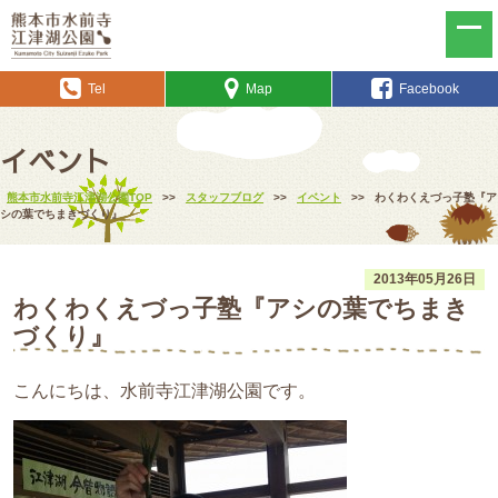
Tel
Map
Facebook
イベント
熊本市水前寺江津湖公園TOP
>>
スタッフブログ
>>
イベント
>>
わくわくえづっ子塾『ア
シの葉でちまきづくり』
2013年05月26日
わくわくえづっ子塾『アシの葉でちまき
づくり』
こんにちは、水前寺江津湖公園です。