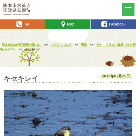
Tel
Map
Facebook
熊本市水前寺江津湖公園TOP
>>
スタッフブログ
>>
野鳥
>>
今冬、江津湖で観察できた野
鳥–その１–
>>
キセキレイ
2019年03月25日
キセキレイ