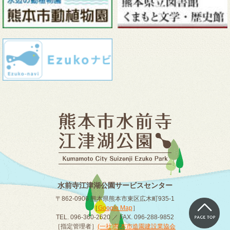
水前寺江津湖公園サービスセンター
〒862-0906 熊本県熊本市東区広木町935-1
［
Google Map
］
TEL. 096-360-2620 ／ FAX. 096-288-9852
［指定管理者］
(一社)熊本市造園建設業協会