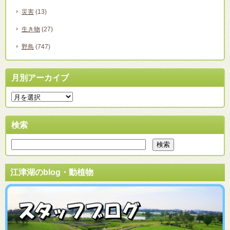
災害
(13)
生き物
(27)
野鳥
(747)
月別アーカイブ
検索
江津湖のblog・動植物