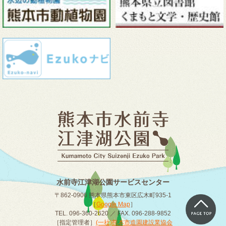
水前寺江津湖公園サービスセンター
〒862-0906 熊本県熊本市東区広木町935-1
［
Google Map
］
TEL. 096-360-2620 ／ FAX. 096-288-9852
［指定管理者］
(一社)熊本市造園建設業協会