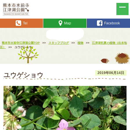
Tel
Map
Facebook
熊本市水前寺江津湖公園TOP
>>
スタッフブログ
>>
植物
>>
江津湖初夏の植物（出水地
区）
>>
ユウゲショウ
2019年06月14日
ユウゲショウ