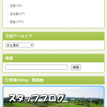
災害
(13)
生き物
(27)
野鳥
(747)
月別アーカイブ
検索
江津湖のblog・動植物