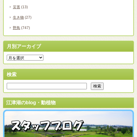
災害
(13)
生き物
(27)
野鳥
(747)
月別アーカイブ
検索
江津湖のblog・動植物