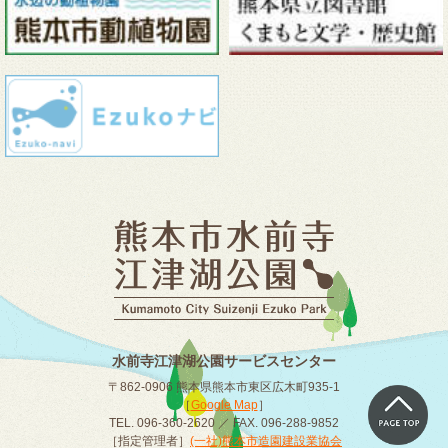
水前寺江津湖公園サービスセンター
〒862-0906 熊本県熊本市東区広木町935-1
［
Google Map
］
TEL. 096-360-2620 ／ FAX. 096-288-9852
［指定管理者］
(一社)熊本市造園建設業協会