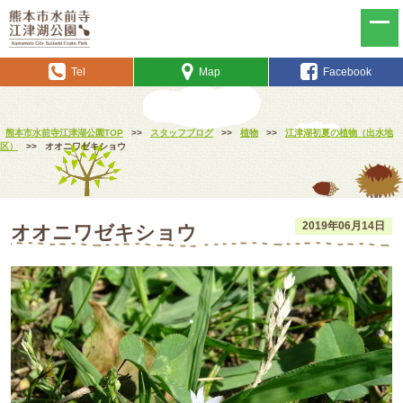
Tel
Map
Facebook
熊本市水前寺江津湖公園TOP
>>
スタッフブログ
>>
植物
>>
江津湖初夏の植物（出水地
区）
>>
オオニワゼキショウ
2019年06月14日
オオニワゼキショウ