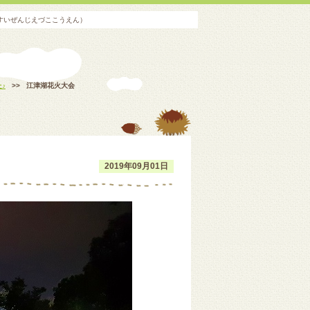
すいぜんじえづここうえん）
♪
>>
江津湖花火大会
2019年09月01日