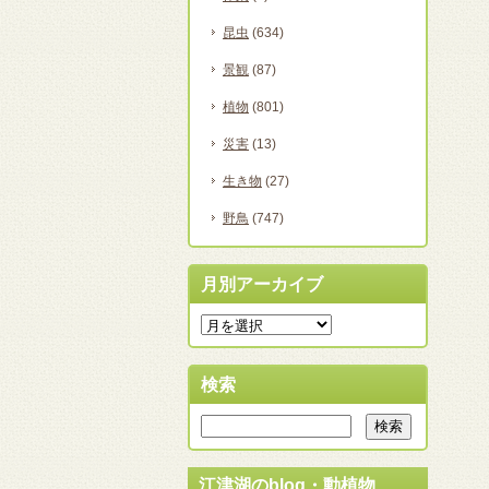
昆虫
(634)
景観
(87)
植物
(801)
災害
(13)
生き物
(27)
野鳥
(747)
月別アーカイブ
検索
江津湖のblog・動植物