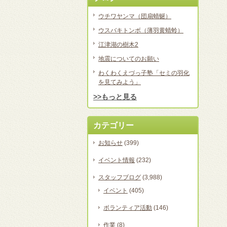
ウチワヤンマ（団扇蜻蜒）
ウスバキトンボ（薄羽黄蜻蛉）
江津湖の樹木2
地震についてのお願い
わくわくえづっ子塾「セミの羽化
を見てみよう」
>>もっと見る
カテゴリー
お知らせ
(399)
イベント情報
(232)
スタッフブログ
(3,988)
イベント
(405)
ボランティア活動
(146)
作業
(8)