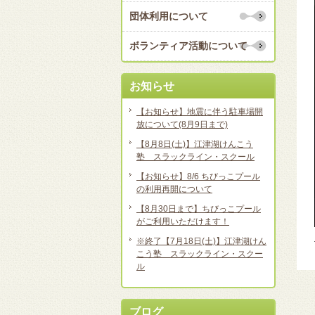
団体利用について
ボランティア活動について
お知らせ
【お知らせ】地震に伴う駐車場開
放について(8月9日まで)
【8月8日(土)】江津湖けんこう
塾 スラックライン・スクール
【お知らせ】8/6 ちびっこプール
の利用再開について
【8月30日まで】ちびっこプール
がご利用いただけます！
※終了【7月18日(土)】江津湖けん
こう塾 スラックライン・スクー
ル
ブログ