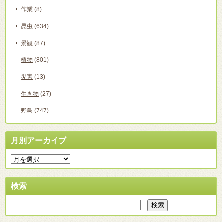
作業
(8)
昆虫
(634)
景観
(87)
植物
(801)
災害
(13)
生き物
(27)
野鳥
(747)
月別アーカイブ
検索