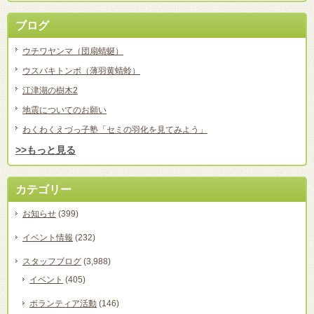
ブログ
ウチワヤンマ（団扇蜻蜒）
ウスバキトンボ（薄羽黄蜻蛉）
江津湖の樹木2
地震についてのお願い
わくわくえづっ子塾「セミの羽化を見てみよう」
>>もっと見る
カテゴリー
お知らせ
(399)
イベント情報
(232)
スタッフブログ
(3,988)
イベント
(405)
ボランティア活動
(146)