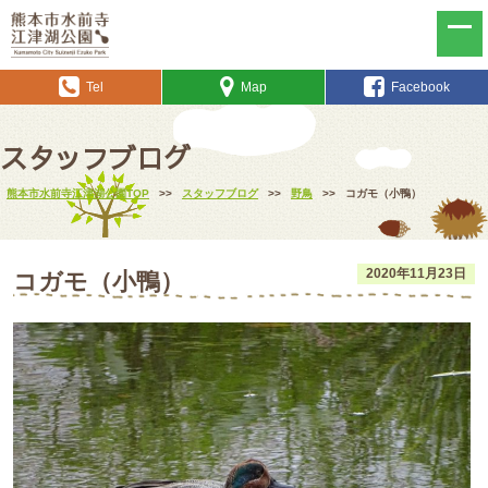
Tel
Map
Facebook
スタッフブログ
熊本市水前寺江津湖公園TOP
>>
スタッフブログ
>>
野鳥
>>
コガモ（小鴨）
2020年11月23日
コガモ（小鴨）