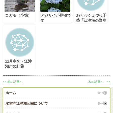
コガモ（小鴨）
アジサイが見頃で
わくわくえづっ子
す
塾「江津湖の野鳥
を楽しもう！」
11月中旬・江津
湖岸の紅葉
<< 前の記事へ
次の記事へ >>
ホーム
水前寺江津湖公園について