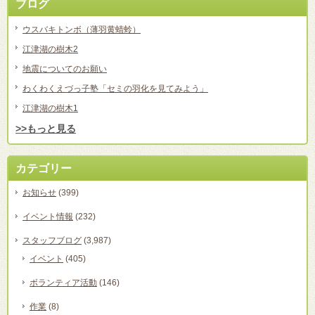
ブログ
ウスバキトンボ（薄羽黄蜻蛉）
江津湖の樹木2
地震についてのお願い
わくわくえづっ子塾「セミの羽化を見てみよう」
江津湖の樹木1
>>もっと見る
カテゴリー
お知らせ
(399)
イベント情報
(232)
スタッフブログ
(3,987)
イベント
(405)
ボランティア活動
(146)
作業
(8)