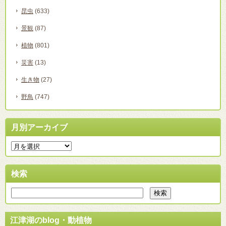
昆虫
(633)
景観
(87)
植物
(801)
災害
(13)
生き物
(27)
野鳥
(747)
月別アーカイブ
検索
江津湖のblog・動植物