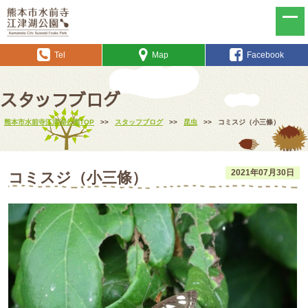
Tel
Map
Facebook
スタッフブログ
熊本市水前寺江津湖公園TOP
>>
スタッフブログ
>>
昆虫
>>
コミスジ（小三條）
2021年07月30日
コミスジ（小三條）