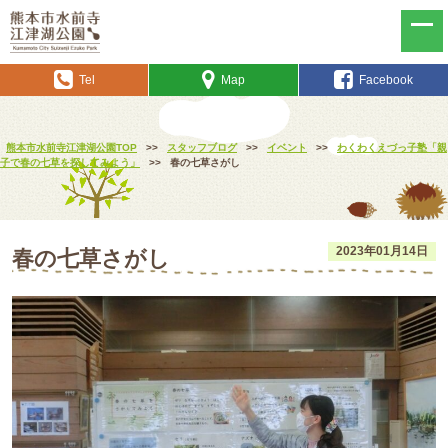
Tel
Map
Facebook
熊本市水前寺江津湖公園TOP
>>
スタッフブログ
>>
イベント
>>
わくわくえづっ子塾「親
子で春の七草を探してみよう」
>>
春の七草さがし
2023年01月14日
春の七草さがし