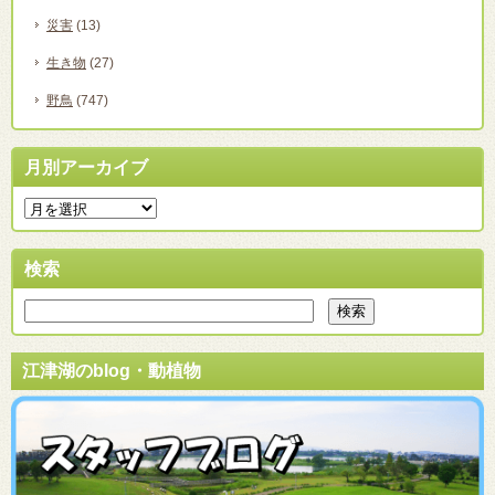
災害
(13)
生き物
(27)
野鳥
(747)
月別アーカイブ
検索
江津湖のblog・動植物