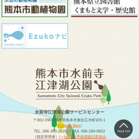
水前寺江津湖公園サービスセンター
〒862-0906 熊本県熊本市東区広木町935-1
［
Google Map
］
TEL. 096-360-2620 ／ FAX. 096-288-9852
［指定管理者］
(一社)熊本市造園建設業協会