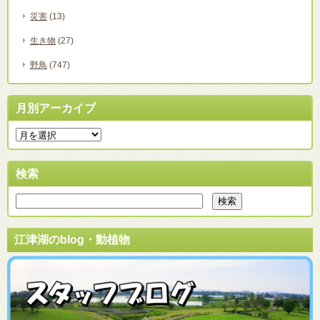
災害
(13)
生き物
(27)
野鳥
(747)
月別アーカイブ
検索
江津湖のblog・動植物