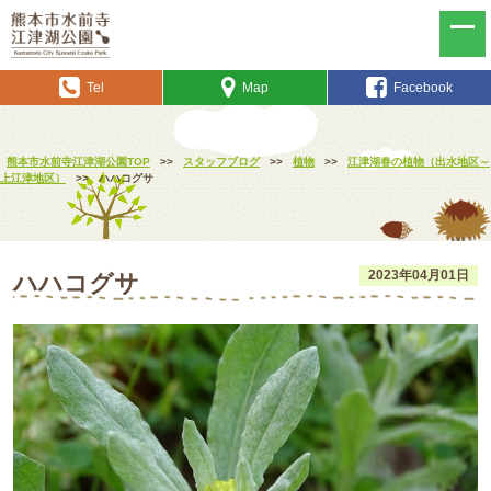
Tel
Map
Facebook
熊本市水前寺江津湖公園TOP
>>
スタッフブログ
>>
植物
>>
江津湖春の植物（出水地区～
上江津地区）
>>
ハハコグサ
2023年04月01日
ハハコグサ