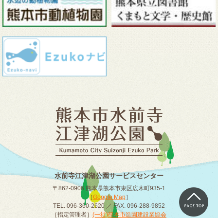
水前寺江津湖公園サービスセンター
〒862-0906 熊本県熊本市東区広木町935-1
［
Google Map
］
TEL. 096-360-2620 ／ FAX. 096-288-9852
［指定管理者］
(一社)熊本市造園建設業協会