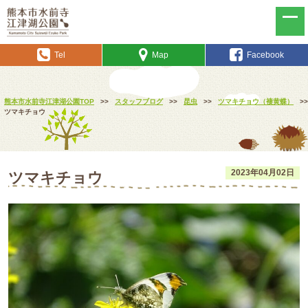
Tel
Map
Facebook
熊本市水前寺江津湖公園TOP
>>
スタッフブログ
>>
昆虫
>>
ツマキチョウ（褄黄蝶）
>>
ツマキチョウ
2023年04月02日
ツマキチョウ