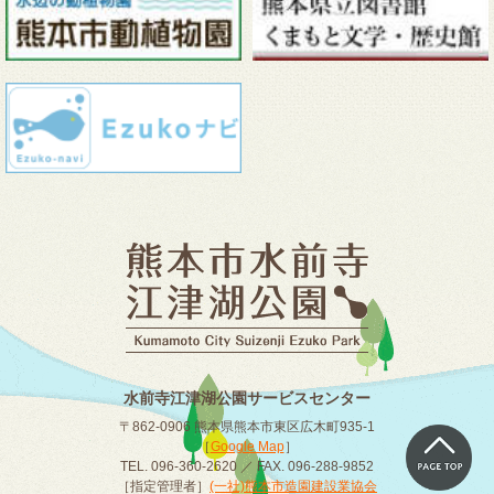
水前寺江津湖公園サービスセンター
〒862-0906 熊本県熊本市東区広木町935-1
［
Google Map
］
TEL. 096-360-2620 ／ FAX. 096-288-9852
［指定管理者］
(一社)熊本市造園建設業協会