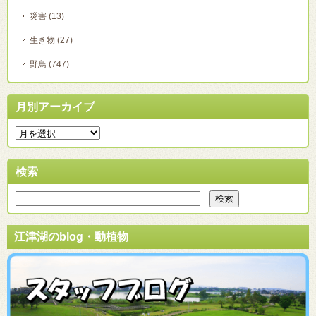
災害
(13)
生き物
(27)
野鳥
(747)
月別アーカイブ
検索
江津湖のblog・動植物