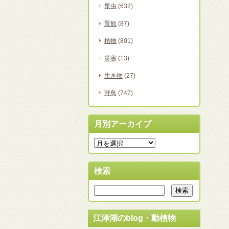
昆虫
(632)
景観
(87)
植物
(801)
災害
(13)
生き物
(27)
野鳥
(747)
月別アーカイブ
検索
江津湖のblog・動植物