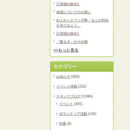
江津湖の樹木2
地震についてのお願い
わくわくえづっ子塾「セミの羽化
を見てみよう」
江津湖の樹木1
「種まき」のその後
>>もっと見る
カテゴリー
お知らせ
(400)
イベント情報
(232)
スタッフブログ
(3,986)
イベント
(405)
ボランティア活動
(146)
作業
(8)