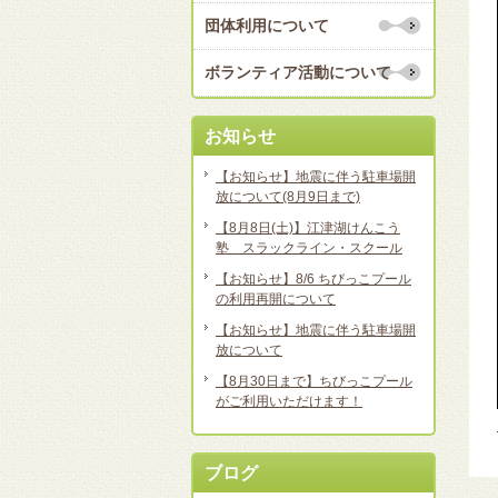
団体利用について
ボランティア活動について
お知らせ
【お知らせ】地震に伴う駐車場開
放について(8月9日まで)
【8月8日(土)】江津湖けんこう
塾 スラックライン・スクール
【お知らせ】8/6 ちびっこプール
の利用再開について
【お知らせ】地震に伴う駐車場開
放について
【8月30日まで】ちびっこプール
がご利用いただけます！
ブログ