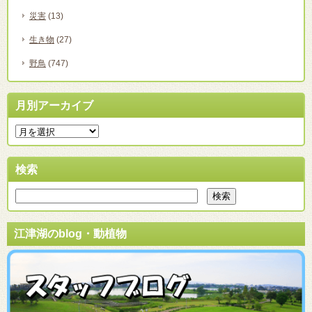
災害
(13)
生き物
(27)
野鳥
(747)
月別アーカイブ
検索
江津湖のblog・動植物