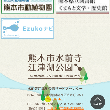
水前寺江津湖公園サービスセンター
〒862-0906 熊本県熊本市東区広木町935-1
［
Google Map
］
TEL. 096-360-2620 ／ FAX. 096-288-9852
［指定管理者］
(一社)熊本市造園建設業協会