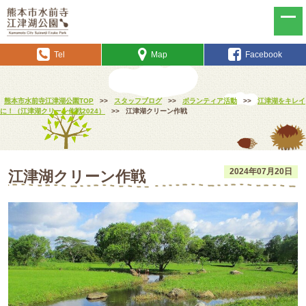
Tel
Map
Facebook
熊本市水前寺江津湖公園TOP
>>
スタッフブログ
>>
ボランティア活動
>>
江津湖をキレイ
に！（江津湖クリーン作戦2024）
>>
江津湖クリーン作戦
2024年07月20日
江津湖クリーン作戦