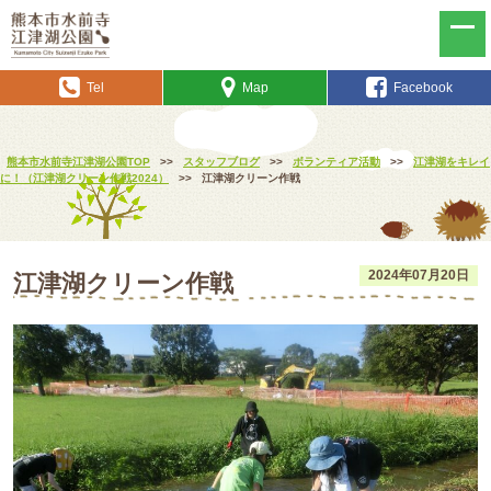
Tel
Map
Facebook
熊本市水前寺江津湖公園TOP
>>
スタッフブログ
>>
ボランティア活動
>>
江津湖をキレイ
に！（江津湖クリーン作戦2024）
>>
江津湖クリーン作戦
2024年07月20日
江津湖クリーン作戦