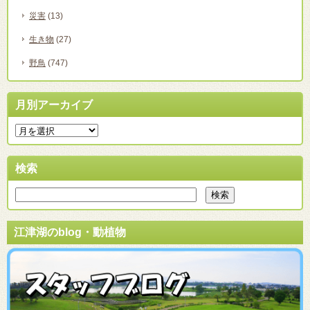
災害
(13)
生き物
(27)
野鳥
(747)
月別アーカイブ
検索
江津湖のblog・動植物