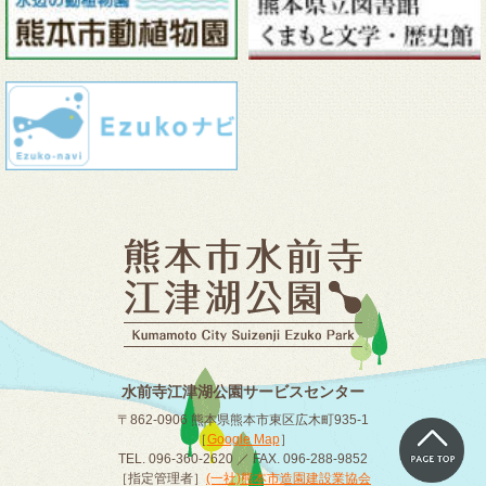
水前寺江津湖公園サービスセンター
〒862-0906 熊本県熊本市東区広木町935-1
［
Google Map
］
TEL. 096-360-2620 ／ FAX. 096-288-9852
［指定管理者］
(一社)熊本市造園建設業協会