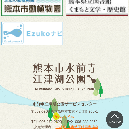
水前寺江津湖公園サービスセンター
〒862-0906 熊本県熊本市東区広木町935-1
［
Google Map
］
TEL. 096-360-2620 ／ FAX. 096-288-9852
［指定管理者］
(一社)熊本市造園建設業協会