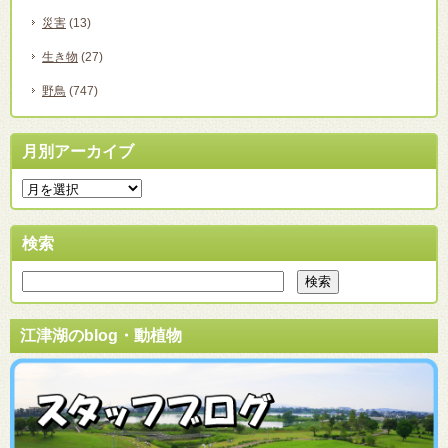
災害
(13)
生き物
(27)
野鳥
(747)
月別アーカイブ
検索
江津湖のblog・動植物