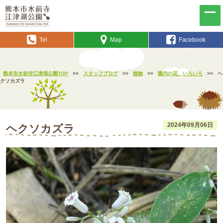
Tel
Map
Facebook
熊本市水前寺江津湖公園TOP
>>
スタッフブログ
>>
植物
>>
園内の花、いろいろ
>>
ヘ
クソカズラ
2024年09月06日
ヘクソカズラ