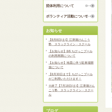
団体利用について
ボランティア活動について
お知らせ
【8月8日(土)】江津湖けんこう
塾 スラックライン・スクール
【お知らせ】8/6 ちびっこプール
の利用再開について
【お知らせ】地震に伴う駐車場開
放について
【8月30日まで】ちびっこプール
がご利用いただけます！
※終了【7月18日(土)】江津湖けん
こう塾 スラックライン・スクー
ル
ブログ