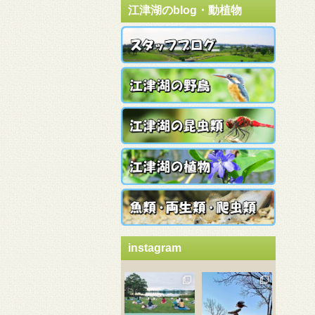
江津湖のblog・動植物
instagram
3月 21
3月 18
3