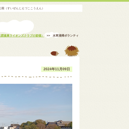
湖公園（すいぜんじえづここうえん）
（肥後東ライオンズクラブの皆様）
>>
水草清掃ボランティ
2024年11月09日