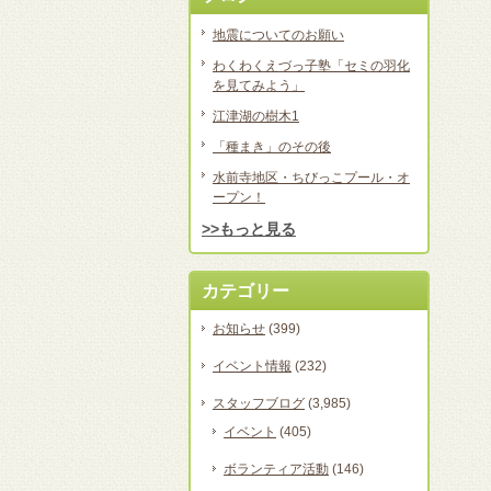
地震についてのお願い
わくわくえづっ子塾「セミの羽化
を見てみよう」
江津湖の樹木1
「種まき」のその後
水前寺地区・ちびっこプール・オ
ープン！
>>もっと見る
カテゴリー
お知らせ
(399)
イベント情報
(232)
スタッフブログ
(3,985)
イベント
(405)
ボランティア活動
(146)