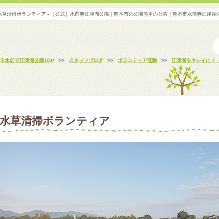
水草清掃ボランティア - ［公式］水前寺江津湖公園｜熊本市の公園熊本の公園｜熊本市水前寺江津
市水前寺江津湖公園TOP
>>
スタッフブログ
>>
ボランティア活動
>>
江津湖をキレイに！
水草清掃ボランティア