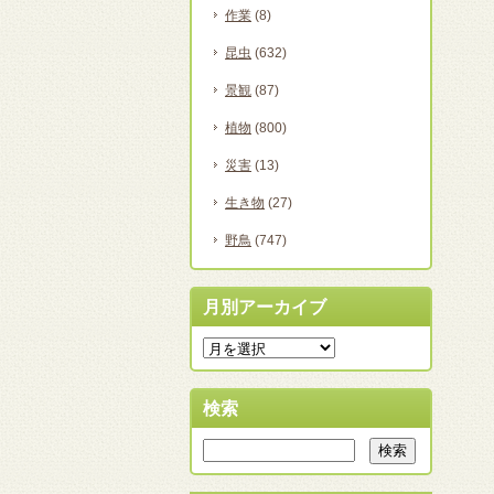
作業
(8)
昆虫
(632)
景観
(87)
植物
(800)
災害
(13)
生き物
(27)
野鳥
(747)
月別アーカイブ
検索