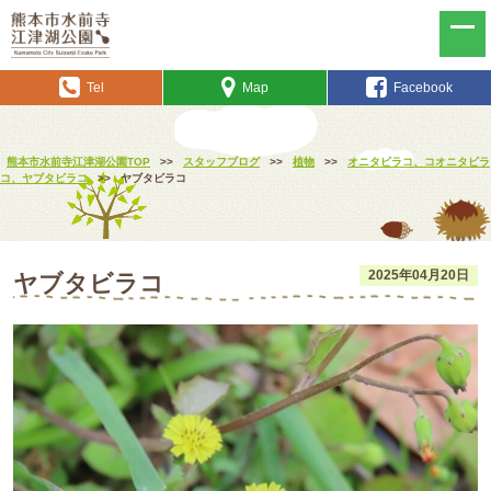
Tel
Map
Facebook
熊本市水前寺江津湖公園TOP
>>
スタッフブログ
>>
植物
>>
オニタビラコ、コオニタビラ
コ、ヤブタビラコ
>>
ヤブタビラコ
2025年04月20日
ヤブタビラコ