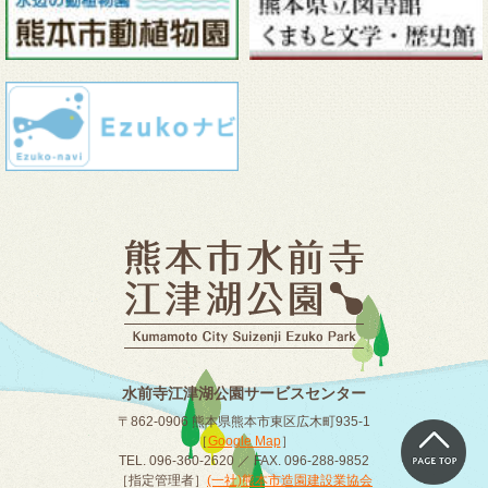
水前寺江津湖公園サービスセンター
〒862-0906 熊本県熊本市東区広木町935-1
［
Google Map
］
TEL. 096-360-2620 ／ FAX. 096-288-9852
［指定管理者］
(一社)熊本市造園建設業協会