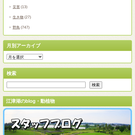
災害
(13)
生き物
(27)
野鳥
(747)
月別アーカイブ
検索
江津湖のblog・動植物