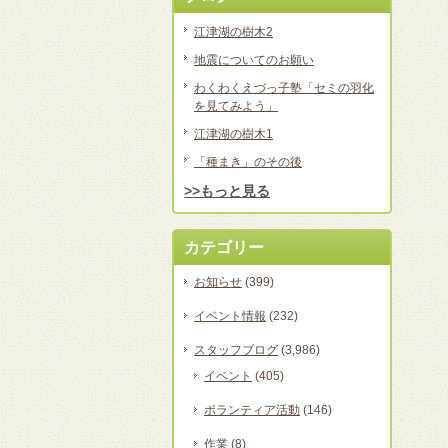
江津湖の樹木2
地震についてのお願い
わくわくえづっ子塾「セミの羽化
を見てみよう」
江津湖の樹木1
「種まき」のその後
>>もっと見る
カテゴリー
お知らせ
(399)
イベント情報
(232)
スタッフブログ
(3,986)
イベント
(405)
ボランティア活動
(146)
作業
(8)