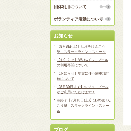
団体利用について
ボランティア活動について
お知らせ
【8月8日(土)】江津湖けんこう
塾 スラックライン・スクール
【お知らせ】8/6 ちびっこプール
の利用再開について
【お知らせ】地震に伴う駐車場開
放について
【8月30日まで】ちびっこプール
がご利用いただけます！
※終了【7月18日(土)】江津湖けん
こう塾 スラックライン・スクー
ル
ブログ