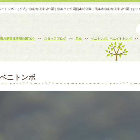
ベニトンボ - ［公式］水前寺江津湖公園｜熊本市の公園熊本の公園｜熊本市水前寺江津湖公園（すい
市水前寺江津湖公園TOP
>>
スタッフブログ
>>
昆虫
>>
ベニトンボ、ベニイトトンボ
>>
ベニトンボ