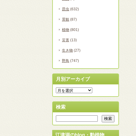
昆虫
(632)
景観
(87)
植物
(801)
災害
(13)
生き物
(27)
野鳥
(747)
月別アーカイブ
検索
江津湖のblog・動植物