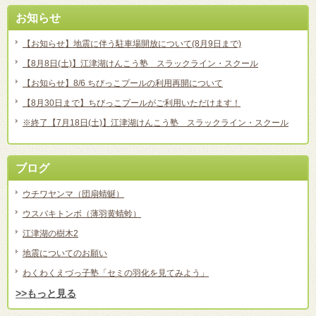
お知らせ
【お知らせ】地震に伴う駐車場開放について(8月9日まで)
【8月8日(土)】江津湖けんこう塾 スラックライン・スクール
【お知らせ】8/6 ちびっこプールの利用再開について
【8月30日まで】ちびっこプールがご利用いただけます！
※終了【7月18日(土)】江津湖けんこう塾 スラックライン・スクール
ブログ
ウチワヤンマ（団扇蜻蜒）
ウスバキトンボ（薄羽黄蜻蛉）
江津湖の樹木2
地震についてのお願い
わくわくえづっ子塾「セミの羽化を見てみよう」
>>もっと見る