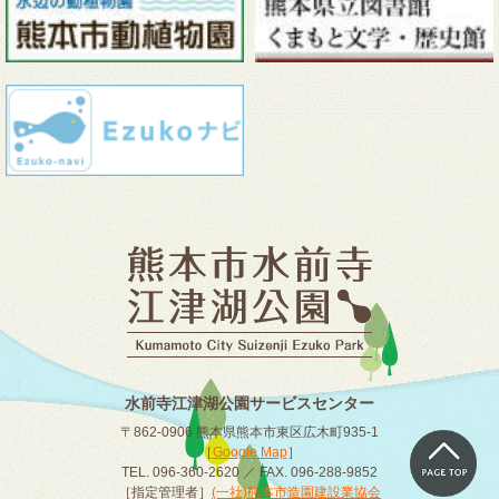
水前寺江津湖公園サービスセンター
〒862-0906 熊本県熊本市東区広木町935-1
［
Google Map
］
TEL. 096-360-2620 ／ FAX. 096-288-9852
［指定管理者］
(一社)熊本市造園建設業協会