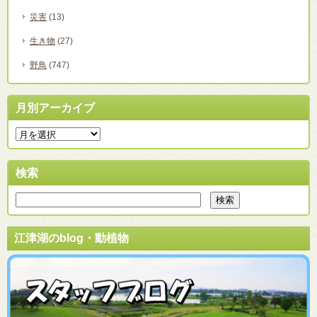
災害
(13)
生き物
(27)
野鳥
(747)
月別アーカイブ
検索
江津湖のblog・動植物