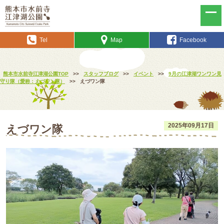
Tel
Map
Facebook
熊本市水前寺江津湖公園TOP
>>
スタッフブログ
>>
イベント
>>
9月の江津湖ワンワン見
守り隊（愛称：えづワン隊）
>>
えづワン隊
2025年09月17日
えづワン隊