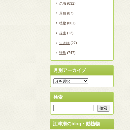
昆虫
(632)
景観
(87)
植物
(801)
災害
(13)
生き物
(27)
野鳥
(747)
月別アーカイブ
検索
江津湖のblog・動植物