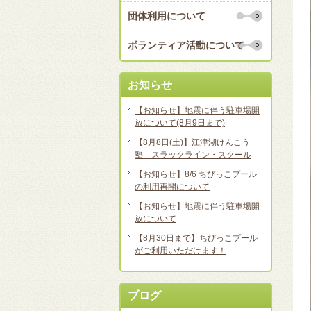
団体利用について
ボランティア活動について
お知らせ
【お知らせ】地震に伴う駐車場開
放について(8月9日まで)
【8月8日(土)】江津湖けんこう
塾 スラックライン・スクール
【お知らせ】8/6 ちびっこプール
の利用再開について
【お知らせ】地震に伴う駐車場開
放について
【8月30日まで】ちびっこプール
がご利用いただけます！
ブログ