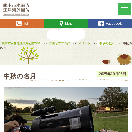
Tel
Map
Facebook
熊本市水前寺江津湖公園TOP
>>
スタッフブログ
>>
イベント
>>
中秋の名月
>>
中秋の
名月
2025年10月06日
中秋の名月