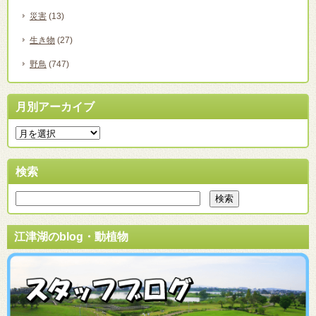
災害
(13)
生き物
(27)
野鳥
(747)
月別アーカイブ
検索
江津湖のblog・動植物