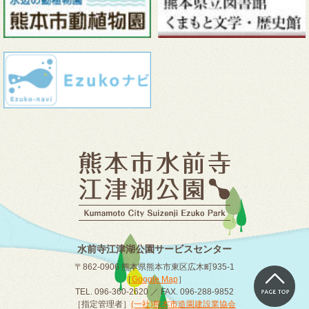
水前寺江津湖公園サービスセンター
〒862-0906 熊本県熊本市東区広木町935-1
［
Google Map
］
TEL. 096-360-2620 ／ FAX. 096-288-9852
［指定管理者］
(一社)熊本市造園建設業協会