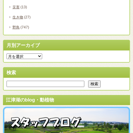
災害
(13)
生き物
(27)
野鳥
(747)
月別アーカイブ
検索
江津湖のblog・動植物