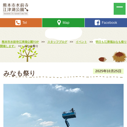
Tel
Map
Facebook
熊本市水前寺江津湖公園TOP
>>
スタッフブログ
>>
イベント
>>
明日も江津湖みなも祭り
開催します♪
>>
みなも祭り
2025年10月25日
みなも祭り