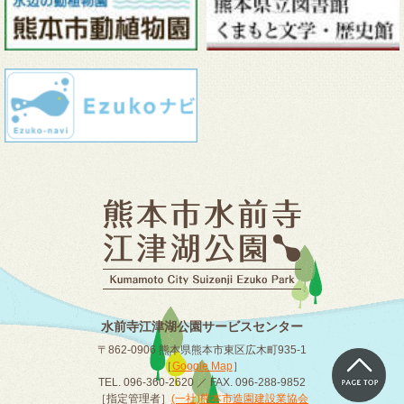
水前寺江津湖公園サービスセンター
〒862-0906 熊本県熊本市東区広木町935-1
［
Google Map
］
TEL. 096-360-2620 ／ FAX. 096-288-9852
［指定管理者］
(一社)熊本市造園建設業協会