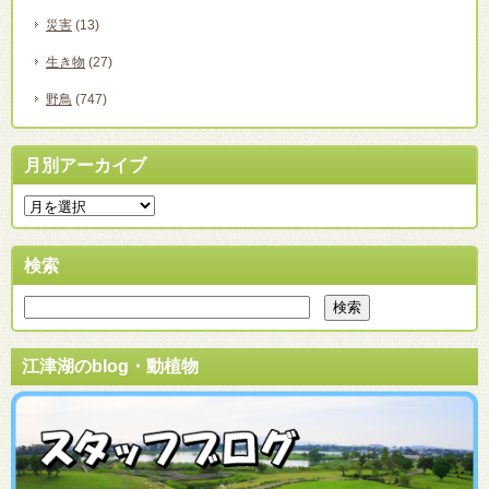
災害
(13)
生き物
(27)
野鳥
(747)
月別アーカイブ
検索
江津湖のblog・動植物