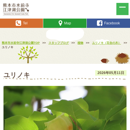
Tel
Map
Facebook
熊本市水前寺江津湖公園TOP
>>
スタッフブログ
>>
植物
>>
ユリノキ（百合の木）
>>
ユリノキ
2026年05月11日
ユリノキ