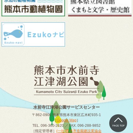
水前寺江津湖公園サービスセンター
〒862-0906 熊本県熊本市東区広木町935-1
［
Google Map
］
TEL. 096-360-2620 ／ FAX. 096-288-9852
［指定管理者］
(一社)熊本市造園建設業協会