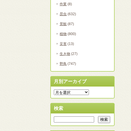
作業
(8)
昆虫
(632)
景観
(87)
植物
(800)
災害
(13)
生き物
(27)
野鳥
(747)
月別アーカイブ
検索