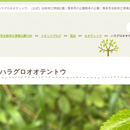
ハラグロオオテントウ - ［公式］水前寺江津湖公園｜熊本市の公園熊本の公園｜熊本市水前寺江津
市水前寺江津湖公園TOP
>>
スタッフブログ
>>
昆虫
>>
オオテントウ
>>
ハラグロオオ
ハラグロオオテントウ