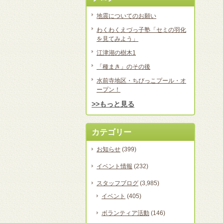
地震についてのお願い
わくわくえづっ子塾「セミの羽化
を見てみよう」
江津湖の樹木1
「種まき」のその後
水前寺地区・ちびっこプール・オ
ープン！
>>もっと見る
カテゴリー
お知らせ
(399)
イベント情報
(232)
スタッフブログ
(3,985)
イベント
(405)
ボランティア活動
(146)