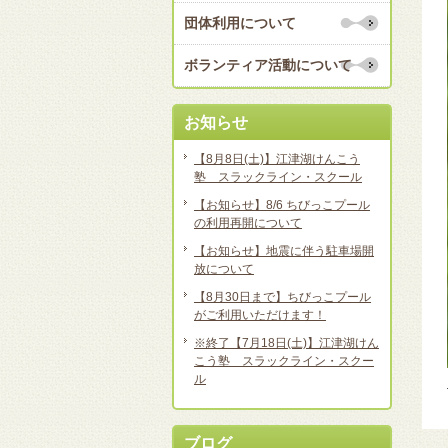
団体利用について
ボランティア活動について
お知らせ
【8月8日(土)】江津湖けんこう
塾 スラックライン・スクール
【お知らせ】8/6 ちびっこプール
の利用再開について
【お知らせ】地震に伴う駐車場開
放について
【8月30日まで】ちびっこプール
がご利用いただけます！
※終了【7月18日(土)】江津湖けん
こう塾 スラックライン・スクー
ル
ブログ