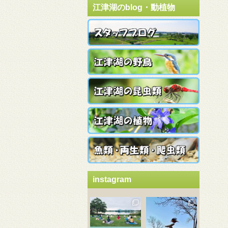
江津湖のblog・動植物
instagram
3月 21
3月 18
3