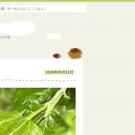
湖公園（すいぜんじえづここうえん）
テントウ
2026年05月12日