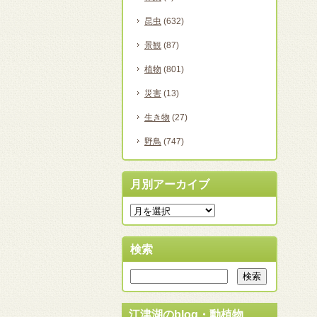
昆虫
(632)
景観
(87)
植物
(801)
災害
(13)
生き物
(27)
野鳥
(747)
月別アーカイブ
検索
江津湖のblog・動植物