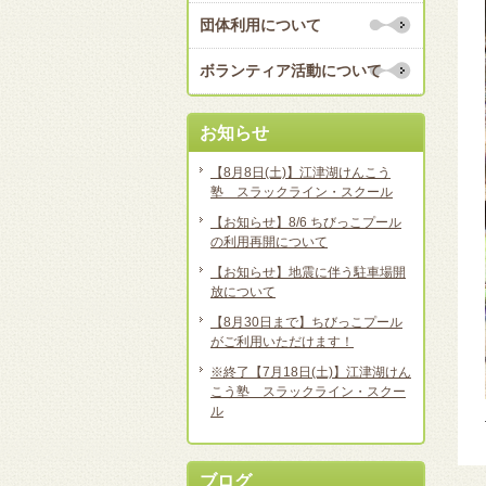
団体利用について
ボランティア活動について
お知らせ
【8月8日(土)】江津湖けんこう
塾 スラックライン・スクール
【お知らせ】8/6 ちびっこプール
の利用再開について
【お知らせ】地震に伴う駐車場開
放について
【8月30日まで】ちびっこプール
がご利用いただけます！
※終了【7月18日(土)】江津湖けん
こう塾 スラックライン・スクー
ル
ブログ