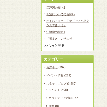
江津湖の樹木2
地震についてのお願い
わくわくえづっ子塾「セミの羽化
を見てみよう」
江津湖の樹木1
「種まき」のその後
>>もっと見る
カテゴリー
お知らせ
(399)
イベント情報
(232)
スタッフブログ
(3,986)
イベント
(405)
ボランティア活動
(146)
作業
(8)