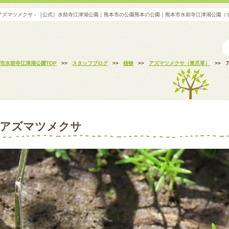
アズマツメクサ - ［公式］水前寺江津湖公園｜熊本市の公園熊本の公園｜熊本市水前寺江津湖公園（
市水前寺江津湖公園TOP
>>
スタッフブログ
>>
植物
>>
アズマツメクサ（東爪草）
>>
アズマツメクサ