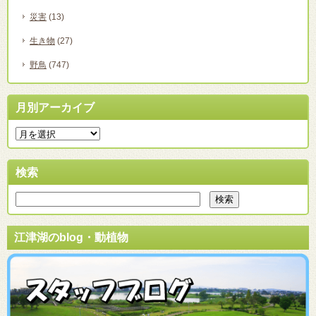
災害
(13)
生き物
(27)
野鳥
(747)
月別アーカイブ
検索
江津湖のblog・動植物