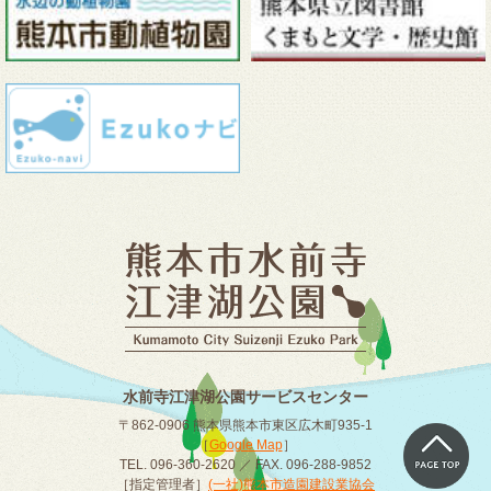
水前寺江津湖公園サービスセンター
〒862-0906 熊本県熊本市東区広木町935-1
［
Google Map
］
TEL. 096-360-2620 ／ FAX. 096-288-9852
［指定管理者］
(一社)熊本市造園建設業協会