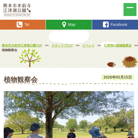
Tel
Map
Facebook
熊本市水前寺江津湖公園TOP
>>
スタッフブログ
>>
イベント
>>
江津湖の植物観察会
>>
植物観察会
2026年05月15日
植物観察会