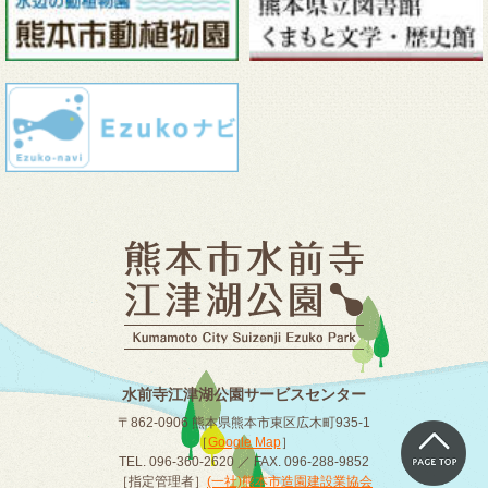
水前寺江津湖公園サービスセンター
〒862-0906 熊本県熊本市東区広木町935-1
［
Google Map
］
TEL. 096-360-2620 ／ FAX. 096-288-9852
［指定管理者］
(一社)熊本市造園建設業協会