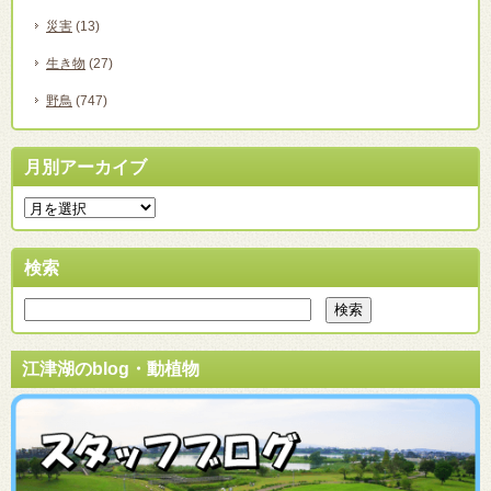
災害
(13)
生き物
(27)
野鳥
(747)
月別アーカイブ
検索
江津湖のblog・動植物