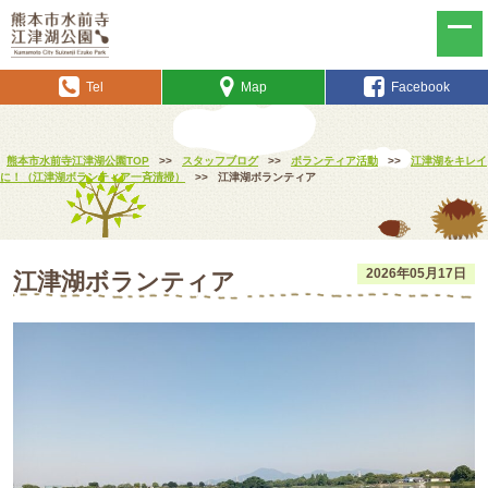
Tel
Map
Facebook
熊本市水前寺江津湖公園TOP
>>
スタッフブログ
>>
ボランティア活動
>>
江津湖をキレイ
に！（江津湖ボランティア一斉清掃）
>>
江津湖ボランティア
2026年05月17日
江津湖ボランティア