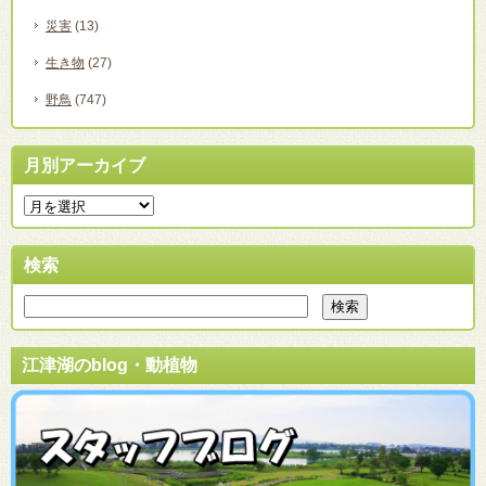
災害
(13)
生き物
(27)
野鳥
(747)
月別アーカイブ
検索
江津湖のblog・動植物