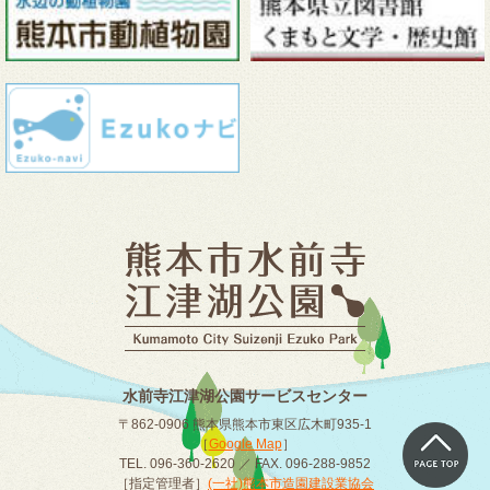
水前寺江津湖公園サービスセンター
〒862-0906 熊本県熊本市東区広木町935-1
［
Google Map
］
TEL. 096-360-2620 ／ FAX. 096-288-9852
［指定管理者］
(一社)熊本市造園建設業協会