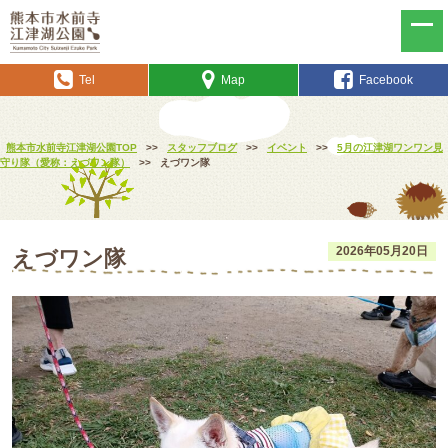
Tel
Map
Facebook
熊本市水前寺江津湖公園TOP
>>
スタッフブログ
>>
イベント
>>
5月の江津湖ワンワン見
守り隊（愛称：えづワン隊）
>>
えづワン隊
2026年05月20日
えづワン隊