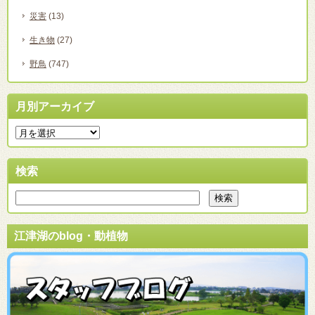
災害
(13)
生き物
(27)
野鳥
(747)
月別アーカイブ
検索
江津湖のblog・動植物