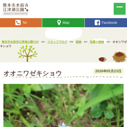
Tel
Map
Facebook
熊本市水前寺江津湖公園TOP
>>
スタッフブログ
>>
植物
>>
初夏の植物
>>
オオニワゼ
キショウ
2026年05月23日
オオニワゼキショウ