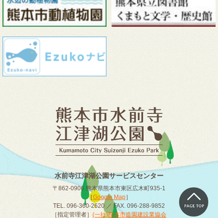
水前寺江津湖公園サービスセンター
〒862-0906 熊本県熊本市東区広木町935-1
［
Google Map
］
TEL. 096-360-2620 ／ FAX. 096-288-9852
［指定管理者］
(一社)熊本市造園建設業協会