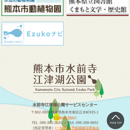
水前寺江津湖公園サービスセンター
〒862-0906 熊本県熊本市東区広木町935-1
［
Google Map
］
TEL. 096-360-2620 ／ FAX. 096-288-9852
［指定管理者］
(一社)熊本市造園建設業協会