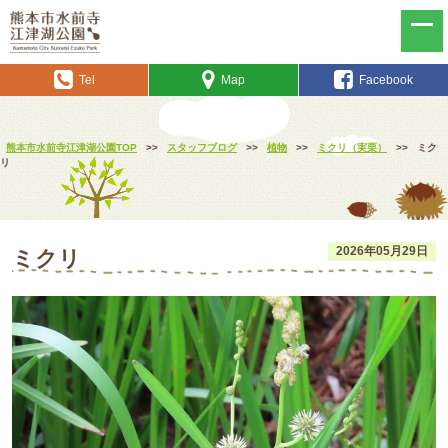
Tel
Map
Facebook
熊本市水前寺江津湖公園TOP
>>
スタッフブログ
>>
植物
>>
ミクリ（実栗）
>>
ミク
リ
2026年05月29日
ミクリ