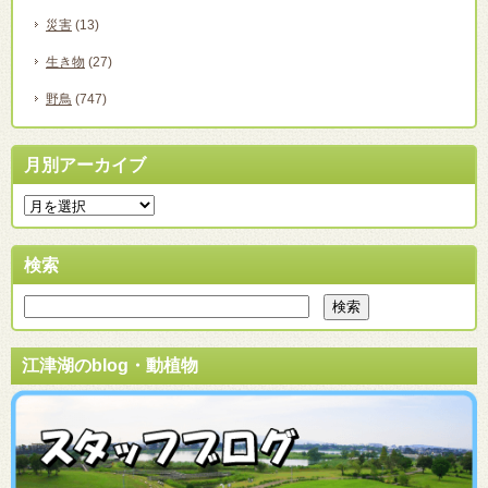
災害
(13)
生き物
(27)
野鳥
(747)
月別アーカイブ
検索
江津湖のblog・動植物