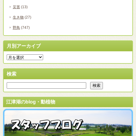
災害
(13)
生き物
(27)
野鳥
(747)
月別アーカイブ
検索
江津湖のblog・動植物