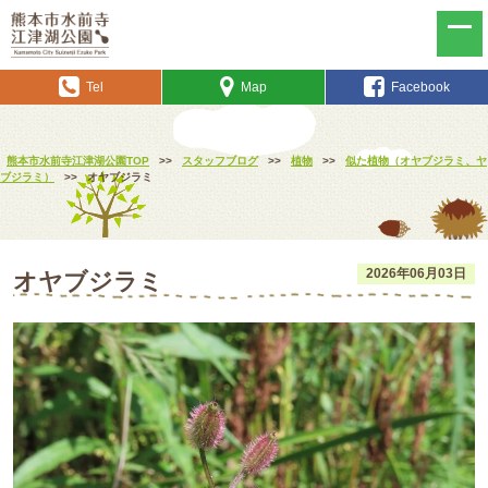
Tel
Map
Facebook
熊本市水前寺江津湖公園TOP
>>
スタッフブログ
>>
植物
>>
似た植物（オヤブジラミ、ヤ
ブジラミ）
>>
オヤブジラミ
2026年06月03日
オヤブジラミ