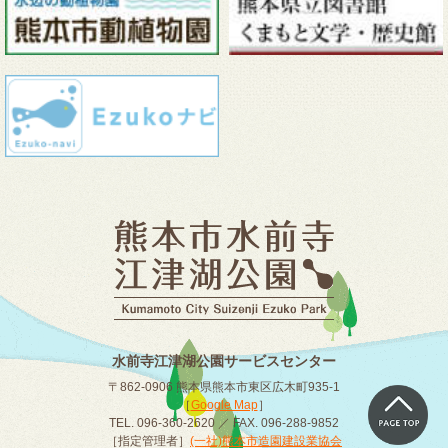
水前寺江津湖公園サービスセンター
〒862-0906 熊本県熊本市東区広木町935-1
［
Google Map
］
TEL. 096-360-2620 ／ FAX. 096-288-9852
［指定管理者］
(一社)熊本市造園建設業協会