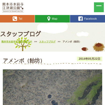
Tel
Map
Facebook
スタッフブログ
熊本市水前寺江津湖公園TOP
>>
スタッフブログ
>>
アメンボ（飴坊）
2014年05月22日
アメンボ（飴坊）