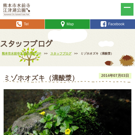
Tel
Map
Facebook
スタッフブログ
熊本市水前寺江津湖公園TOP
>>
スタッフブログ
>>
ミゾホオズキ（溝酸漿）
2014年07月03日
ミゾホオズキ（溝酸漿）