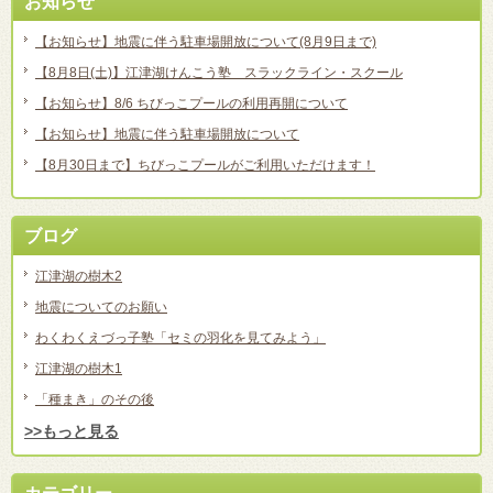
お知らせ
【お知らせ】地震に伴う駐車場開放について(8月9日まで)
【8月8日(土)】江津湖けんこう塾 スラックライン・スクール
【お知らせ】8/6 ちびっこプールの利用再開について
【お知らせ】地震に伴う駐車場開放について
【8月30日まで】ちびっこプールがご利用いただけます！
ブログ
江津湖の樹木2
地震についてのお願い
わくわくえづっ子塾「セミの羽化を見てみよう」
江津湖の樹木1
「種まき」のその後
>>もっと見る