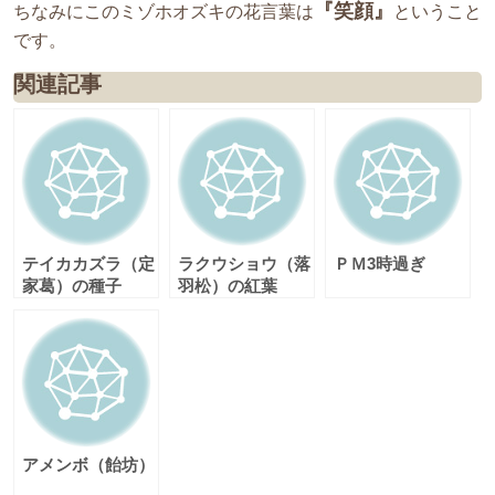
『笑顔』
ちなみにこのミゾホオズキの花言葉は
ということ
です。
関連記事
テイカカズラ（定
ラクウショウ（落
ＰＭ3時過ぎ
家葛）の種子
羽松）の紅葉
アメンボ（飴坊）