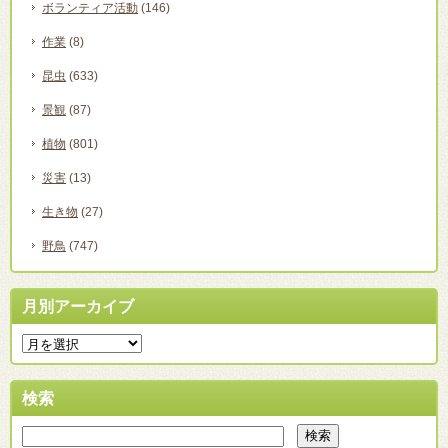
ボランティア活動
(146)
作業
(8)
昆虫
(633)
景観
(87)
植物
(801)
災害
(13)
生き物
(27)
野鳥
(747)
月別アーカイブ
検索