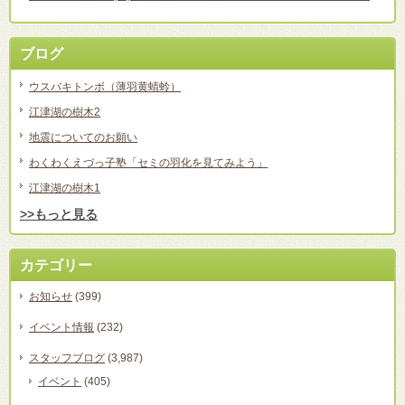
ブログ
ウスバキトンボ（薄羽黄蜻蛉）
江津湖の樹木2
地震についてのお願い
わくわくえづっ子塾「セミの羽化を見てみよう」
江津湖の樹木1
>>もっと見る
カテゴリー
お知らせ
(399)
イベント情報
(232)
スタッフブログ
(3,987)
イベント
(405)