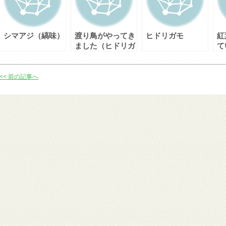
シマアジ（縞味）
渡り鳥がやってき
ヒドリガモ
紅
ました（ヒドリガ
て
モ・シマアジ）
<< 前の記事へ