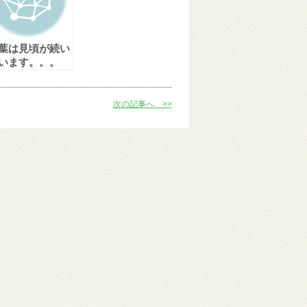
葉は見頃が続い
います。。。
次の記事へ >>