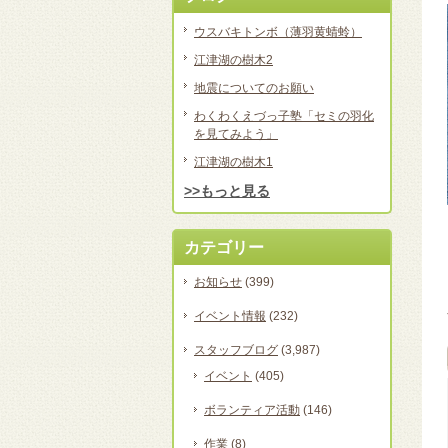
ウスバキトンボ（薄羽黄蜻蛉）
江津湖の樹木2
地震についてのお願い
わくわくえづっ子塾「セミの羽化
を見てみよう」
江津湖の樹木1
>>もっと見る
カテゴリー
お知らせ
(399)
イベント情報
(232)
スタッフブログ
(3,987)
イベント
(405)
ボランティア活動
(146)
作業
(8)