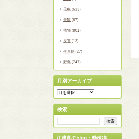
昆虫
(633)
景観
(87)
植物
(801)
災害
(13)
生き物
(27)
野鳥
(747)
月別アーカイブ
検索
江津湖のblog・動植物