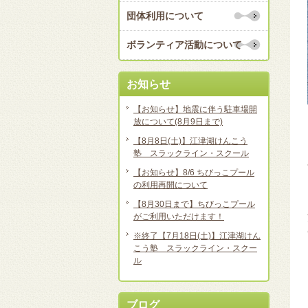
団体利用について
ボランティア活動について
お知らせ
【お知らせ】地震に伴う駐車場開
放について(8月9日まで)
【8月8日(土)】江津湖けんこう
塾 スラックライン・スクール
【お知らせ】8/6 ちびっこプール
の利用再開について
【8月30日まで】ちびっこプール
がご利用いただけます！
※終了【7月18日(土)】江津湖けん
こう塾 スラックライン・スクー
ル
ブログ