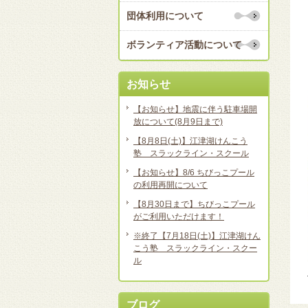
団体利用について
ボランティア活動について
お知らせ
【お知らせ】地震に伴う駐車場開
放について(8月9日まで)
【8月8日(土)】江津湖けんこう
塾 スラックライン・スクール
【お知らせ】8/6 ちびっこプール
の利用再開について
【8月30日まで】ちびっこプール
がご利用いただけます！
※終了【7月18日(土)】江津湖けん
こう塾 スラックライン・スクー
ル
ブログ