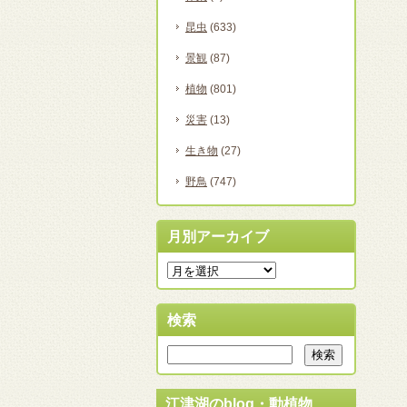
昆虫
(633)
景観
(87)
植物
(801)
災害
(13)
生き物
(27)
野鳥
(747)
月別アーカイブ
検索
江津湖のblog・動植物