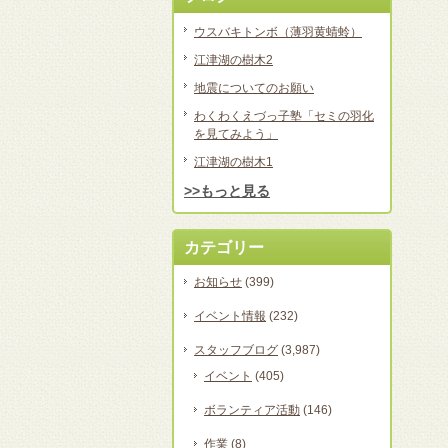
ウスバキトンボ（薄羽黄蜻蛉）
江津湖の樹木2
地震についてのお願い
わくわくえづっ子塾「セミの羽化
を見てみよう」
江津湖の樹木1
>>もっと見る
カテゴリー
お知らせ
(399)
イベント情報
(232)
スタッフブログ
(3,987)
イベント
(405)
ボランティア活動
(146)
作業
(8)