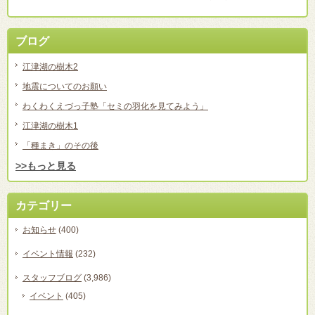
ブログ
江津湖の樹木2
地震についてのお願い
わくわくえづっ子塾「セミの羽化を見てみよう」
江津湖の樹木1
「種まき」のその後
>>もっと見る
カテゴリー
お知らせ
(400)
イベント情報
(232)
スタッフブログ
(3,986)
イベント
(405)