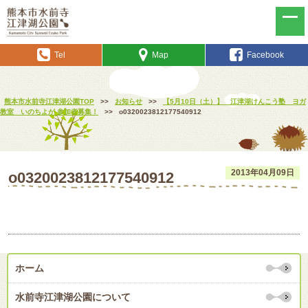
Tel
Map
Facebook
熊本市水前寺江津湖公園TOP
>>
お知らせ
>>
【5月10日（土）】 江津湖けんこう塾 ヨガ
教室 いのちよが 参加者募集！
>>
o0320023812177540912
2013年04月09日
o0320023812177540912
ホーム
水前寺江津湖公園について