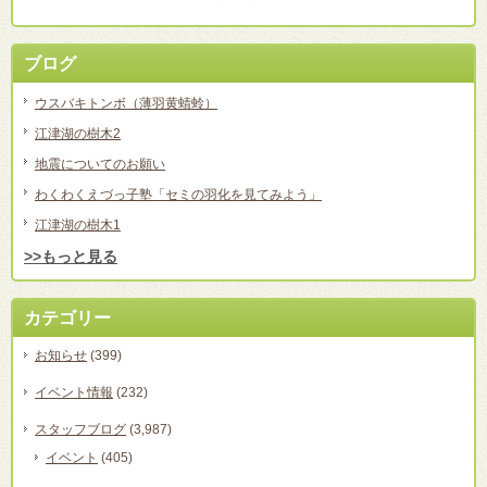
ブログ
ウスバキトンボ（薄羽黄蜻蛉）
江津湖の樹木2
地震についてのお願い
わくわくえづっ子塾「セミの羽化を見てみよう」
江津湖の樹木1
>>もっと見る
カテゴリー
お知らせ
(399)
イベント情報
(232)
スタッフブログ
(3,987)
イベント
(405)