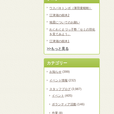
ウスバキトンボ（薄羽黄蜻蛉）
江津湖の樹木2
地震についてのお願い
わくわくえづっ子塾「セミの羽化
を見てみよう」
江津湖の樹木1
>>もっと見る
カテゴリー
お知らせ
(399)
イベント情報
(232)
スタッフブログ
(3,987)
イベント
(405)
ボランティア活動
(146)
作業
(8)