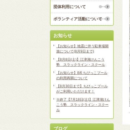
団体利用について
ボランティア活動について
お知らせ
【お知らせ】地震に伴う駐車場開
放について(8月9日まで)
【8月8日(土)】江津湖けんこう
塾 スラックライン・スクール
【お知らせ】8/6 ちびっこプール
の利用再開について
【8月30日まで】ちびっこプール
がご利用いただけます！
※終了【7月18日(土)】江津湖けん
こう塾 スラックライン・スクー
ル
ブログ