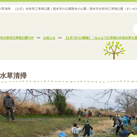
水草清掃 - ［公式］水前寺江津湖公園｜熊本市の公園熊本の公園｜熊本市水前寺江津湖公園（すいぜ
市水前寺江津湖公園TOP
>>
お知らせ
>>
【2月7日(土)開催】「みんなで江津湖の外来水草を
水草清掃