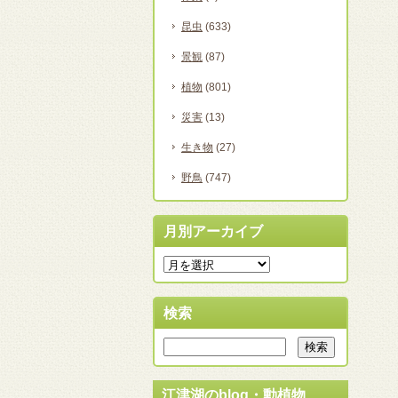
昆虫
(633)
景観
(87)
植物
(801)
災害
(13)
生き物
(27)
野鳥
(747)
月別アーカイブ
検索
江津湖のblog・動植物