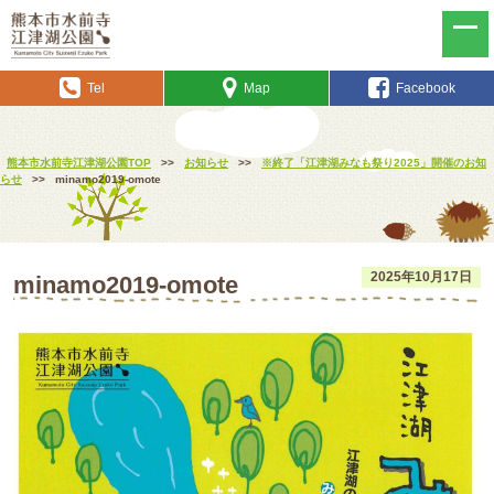
Tel
Map
Facebook
熊本市水前寺江津湖公園TOP
>>
お知らせ
>>
※終了「江津湖みなも祭り2025」開催のお知
らせ
>>
minamo2019-omote
2025年10月17日
minamo2019-omote