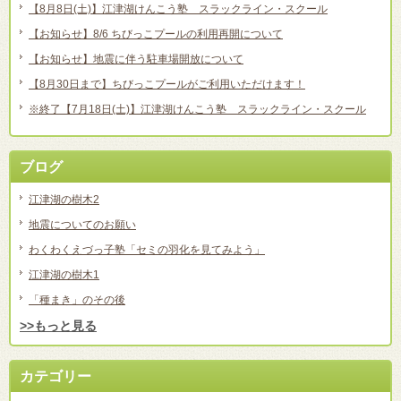
【8月8日(土)】江津湖けんこう塾 スラックライン・スクール
【お知らせ】8/6 ちびっこプールの利用再開について
【お知らせ】地震に伴う駐車場開放について
【8月30日まで】ちびっこプールがご利用いただけます！
※終了【7月18日(土)】江津湖けんこう塾 スラックライン・スクール
ブログ
江津湖の樹木2
地震についてのお願い
わくわくえづっ子塾「セミの羽化を見てみよう」
江津湖の樹木1
「種まき」のその後
>>もっと見る
カテゴリー