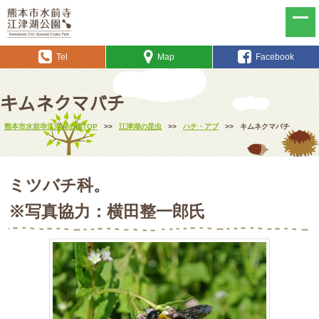
Tel
Map
Facebook
キムネクマバチ
熊本市水前寺江津湖公園TOP
>>
江津湖の昆虫
>>
ハチ・アブ
>>
キムネクマバチ
ミツバチ科。
※写真協力：横田整一郎氏