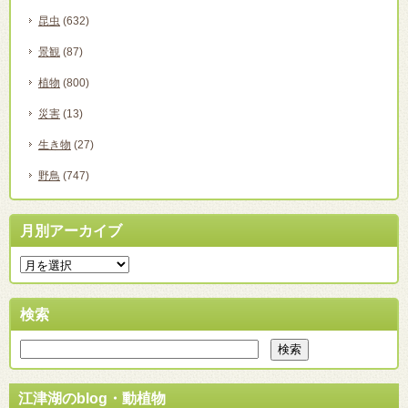
昆虫
(632)
景観
(87)
植物
(800)
災害
(13)
生き物
(27)
野鳥
(747)
月別アーカイブ
検索
江津湖のblog・動植物