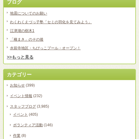
ブログ
地震についてのお願い
わくわくえづっ子塾「セミの羽化を見てみよう」
江津湖の樹木1
「種まき」のその後
水前寺地区・ちびっこプール・オープン！
>>もっと見る
カテゴリー
お知らせ
(399)
イベント情報
(232)
スタッフブログ
(3,985)
イベント
(405)
ボランティア活動
(146)
作業
(8)