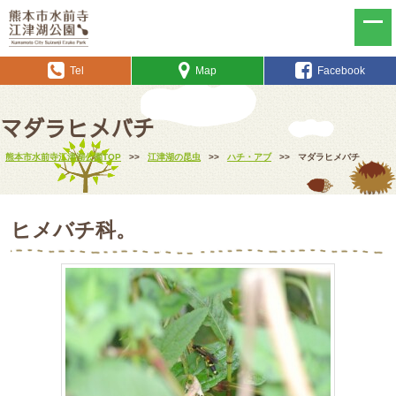
Tel
Map
Facebook
マダラヒメバチ
熊本市水前寺江津湖公園TOP
>>
江津湖の昆虫
>>
ハチ・アブ
>>
マダラヒメバチ
ヒメバチ科。