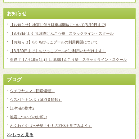
お知らせ
【お知らせ】地震に伴う駐車場開放について(8月9日まで)
【8月8日(土)】江津湖けんこう塾 スラックライン・スクール
【お知らせ】8/6 ちびっこプールの利用再開について
【8月30日まで】ちびっこプールがご利用いただけます！
※終了【7月18日(土)】江津湖けんこう塾 スラックライン・スクール
ブログ
ウチワヤンマ（団扇蜻蜒）
ウスバキトンボ（薄羽黄蜻蛉）
江津湖の樹木2
地震についてのお願い
わくわくえづっ子塾「セミの羽化を見てみよう」
>>もっと見る