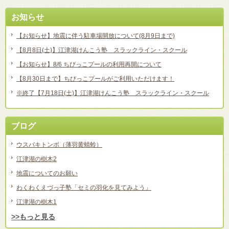
お知らせ
【お知らせ】地震に伴う駐車場開放について(8月9日まで)
【8月8日(土)】江津湖けんこう塾 スラックライン・スクール
【お知らせ】8/6 ちびっこプールの利用再開について
【8月30日まで】ちびっこプールがご利用いただけます！
※終了【7月18日(土)】江津湖けんこう塾 スラックライン・スクール
ブログ
ウスバキトンボ（薄羽黄蜻蛉）
江津湖の樹木2
地震についてのお願い
わくわくえづっ子塾「セミの羽化を見てみよう」
江津湖の樹木1
>>もっと見る