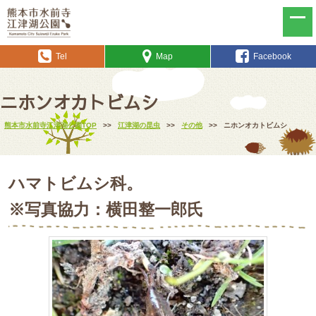
Tel
Map
Facebook
ニホンオカトビムシ
熊本市水前寺江津湖公園TOP
>>
江津湖の昆虫
>>
その他
>>
ニホンオカトビムシ
ハマトビムシ科。
※写真協力：横田整一郎氏