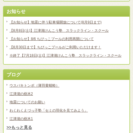
お知らせ
【お知らせ】地震に伴う駐車場開放について(8月9日まで)
【8月8日(土)】江津湖けんこう塾 スラックライン・スクール
【お知らせ】8/6 ちびっこプールの利用再開について
【8月30日まで】ちびっこプールがご利用いただけます！
※終了【7月18日(土)】江津湖けんこう塾 スラックライン・スクール
ブログ
ウスバキトンボ（薄羽黄蜻蛉）
江津湖の樹木2
地震についてのお願い
わくわくえづっ子塾「セミの羽化を見てみよう」
江津湖の樹木1
>>もっと見る