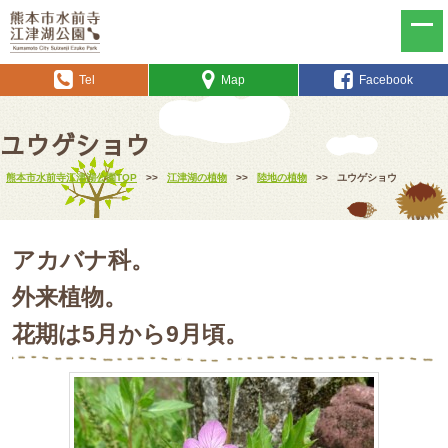
Tel
Map
Facebook
ユウゲショウ
熊本市水前寺江津湖公園TOP
>>
江津湖の植物
>>
陸地の植物
>>
ユウゲショウ
アカバナ科。
外来植物。
花期は5月から9月頃。