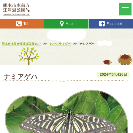
Tel
Map
Facebook
熊本市水前寺江津湖公園TOP
>>
TOPスライダー
>>
ナミアゲハ
2024年04月26日
ナミアゲハ