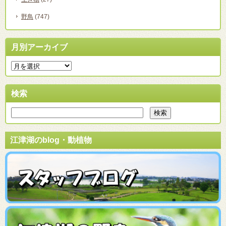
野鳥
(747)
月別アーカイブ
検索
江津湖のblog・動植物