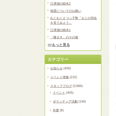
江津湖の樹木2
地震についてのお願い
わくわくえづっ子塾「セミの羽化
を見てみよう」
江津湖の樹木1
「種まき」のその後
>>もっと見る
カテゴリー
お知らせ
(400)
イベント情報
(232)
スタッフブログ
(3,986)
イベント
(405)
ボランティア活動
(146)
作業
(8)