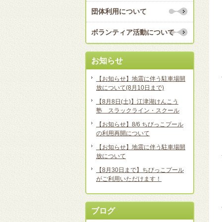
団体利用について
ボランティア活動について
お知らせ
【お知らせ】地震に伴う駐車場開
放について(8月10日まで)
【8月8日(土)】江津湖けんこう
塾 スラックライン・スクール
【お知らせ】8/6 ちびっこプール
の利用再開について
【お知らせ】地震に伴う駐車場開
放について
【8月30日まで】ちびっこプール
がご利用いただけます！
ブログ