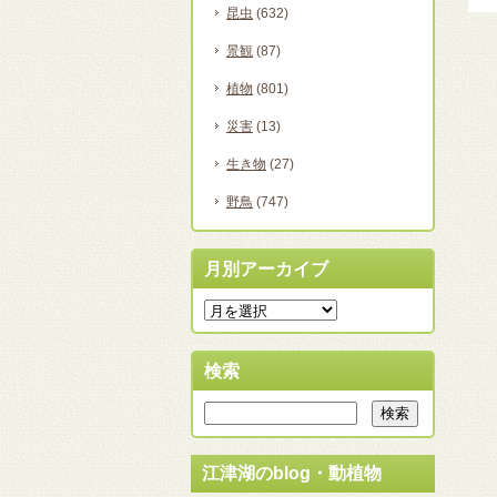
昆虫
(632)
景観
(87)
植物
(801)
災害
(13)
生き物
(27)
野鳥
(747)
月別アーカイブ
検索
江津湖のblog・動植物