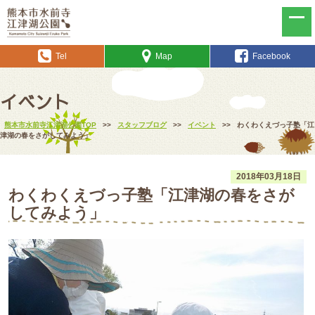
Tel
Map
Facebook
イベント
熊本市水前寺江津湖公園TOP
>>
スタッフブログ
>>
イベント
>>
わくわくえづっ子塾「江
津湖の春をさがしてみよう」
2018年03月18日
わくわくえづっ子塾「江津湖の春をさが
してみよう」