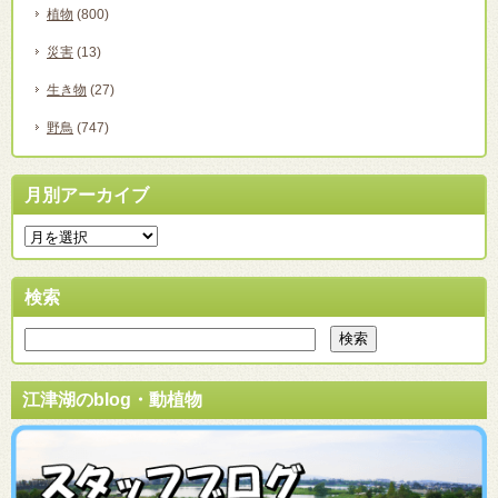
植物
(800)
災害
(13)
生き物
(27)
野鳥
(747)
月別アーカイブ
検索
江津湖のblog・動植物